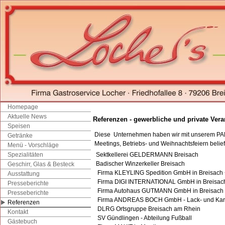
Homepage
Aktuelle News
Referenzen - gewerbliche und private Ver
Speisen
Diese Unternehmen haben wir mit unserem P
Getränke
Meetings, Betriebs- und Weihnachtsfeiern belief
Menü - Vorschläge
Sektkellerei GELDERMANN Breisach
Spezialitäten
Badischer Winzerkeller Breisach
Geschirr, Glas & Besteck
Firma KLEYLING Spedition GmbH in Breisach 
Ausstattung
Firma DIGI INTERNATIONAL GmbH in Breisac
Presseberichte
Firma Autohaus GUTMANN GmbH in Breisach
Presseberichte
Firma ANDREAS BOCH GmbH - Lack- und Kaross
Referenzen
DLRG Ortsgruppe Breisach am Rhein
Kontakt
SV Gündlingen - Abteilung Fußball
Gästebuch